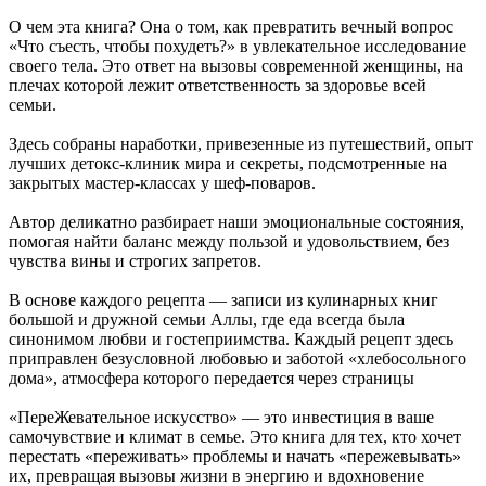
О чем эта книга? Она о том, как превратить вечный вопрос
«Что съесть, чтобы похудеть?» в увлекательное исследование
своего тела. Это ответ на вызовы современной женщины, на
плечах которой лежит ответственность за здоровье всей
семьи.
Здесь собраны наработки, привезенные из путешествий, опыт
лучших детокс-клиник мира и секреты, подсмотренные на
закрытых мастер-классах у шеф-поваров.
Автор деликатно разбирает наши эмоциональные состояния,
помогая найти баланс между пользой и удовольствием, без
чувства вины и строгих запретов.
В основе каждого рецепта — записи из кулинарных книг
большой и дружной семьи Аллы, где еда всегда была
синонимом любви и гостеприимства. Каждый рецепт здесь
приправлен безусловной любовью и заботой «хлебосольного
дома», атмосфера которого передается через страницы
«ПереЖевательное искусство» — это инвестиция в ваше
самочувствие и климат в семье. Это книга для тех, кто хочет
перестать «переживать» проблемы и начать «пережевывать»
их, превращая вызовы жизни в энергию и вдохновение