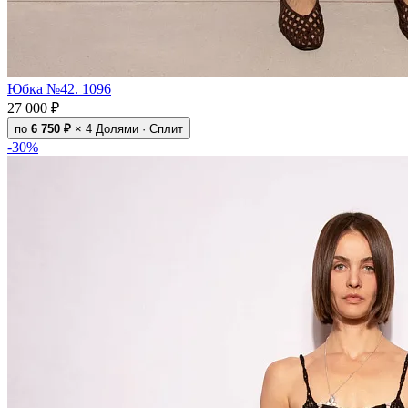
Юбка №42. 1096
27 000 ₽
по
6 750 ₽
× 4
Долями · Сплит
-30%