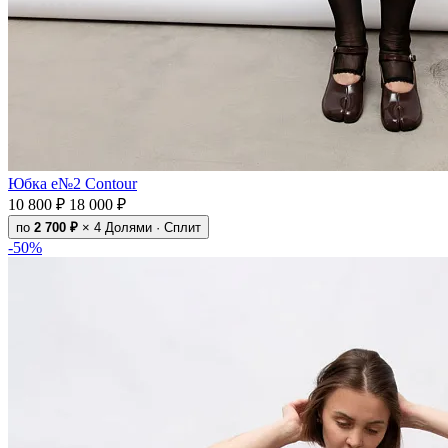
Юбка e№2 Contour
10 800 ₽
18 000 ₽
по
2 700 ₽
× 4
Долями · Сплит
-50%