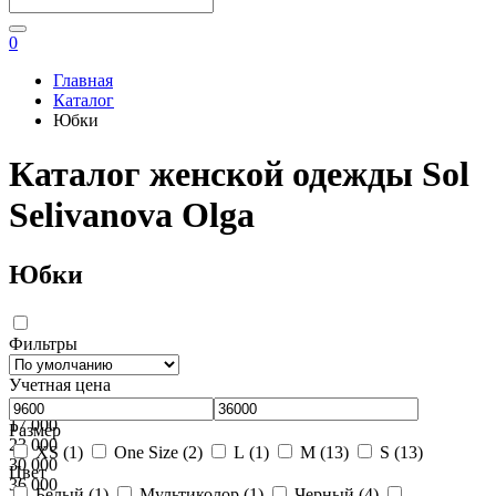
0
Главная
Каталог
Юбки
Каталог женской одежды Sol
Selivanova Olga
Юбки
Фильтры
Учетная цена
10 000
17 000
Размер
23 000
XS (
1
)
One Size (
2
)
L (
1
)
M (
13
)
S (
13
)
30 000
Цвет
36 000
Белый (
1
)
Мультиколор (
1
)
Черный (
4
)