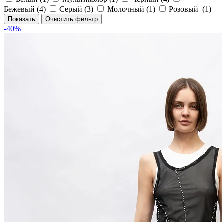
Бежевый (
4
)
Серый (
3
)
Молочный (
1
)
Розовый (
1
)
-40%