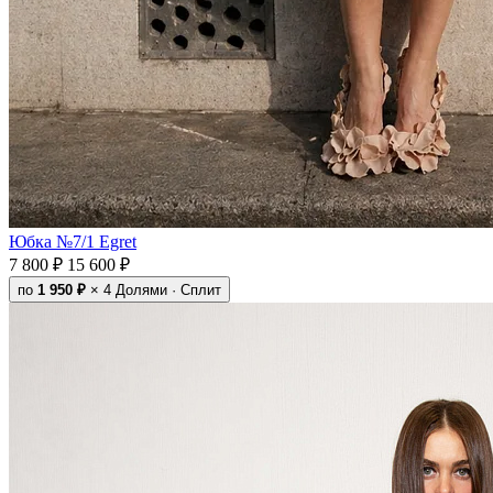
Юбка №7/1 Egret
7 800 ₽
15 600 ₽
по
1 950 ₽
× 4
Долями · Сплит