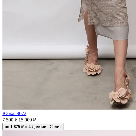
Юбка. 9072
7 500 ₽
15 000 ₽
по
1 875 ₽
× 4
Долями · Сплит