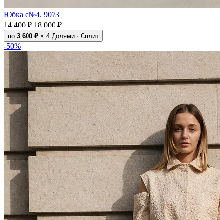
Юбка e№4. 9073
14 400 ₽
18 000 ₽
по
3 600 ₽
× 4
Долями · Сплит
-50%