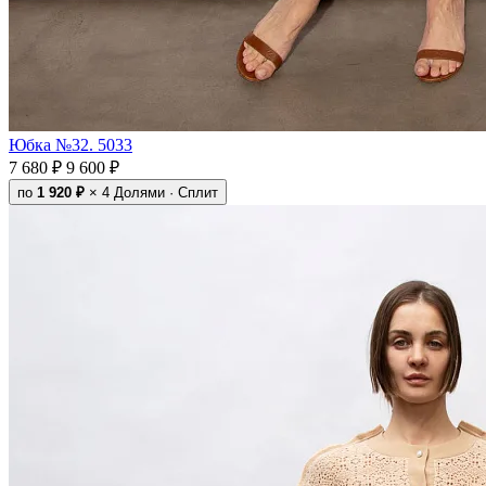
Юбка №32. 5033
7 680 ₽
9 600 ₽
по
1 920 ₽
× 4
Долями · Сплит