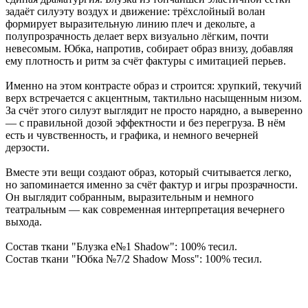
задаёт силуэту воздух и движение: трёхслойный волан
формирует выразительную линию плеч и декольте, а
полупрозрачность делает верх визуально лёгким, почти
невесомым. Юбка, напротив, собирает образ внизу, добавляя
ему плотность и ритм за счёт фактуры с имитацией перьев.
Именно на этом контрасте образ и строится: хрупкий, текучий
верх встречается с акцентным, тактильно насыщенным низом.
За счёт этого силуэт выглядит не просто нарядно, а выверенно
— с правильной дозой эффектности и без перегруза. В нём
есть и чувственность, и графика, и немного вечерней
дерзости.
Вместе эти вещи создают образ, который считывается легко,
но запоминается именно за счёт фактур и игры прозрачности.
Он выглядит собранным, выразительным и немного
театральным — как современная интерпретация вечернего
выхода.
Состав ткани "Блузка e№1 Shadow": 100% тесил.
Состав ткани "Юбка №7/2 Shadow Moss": 100% тесил.