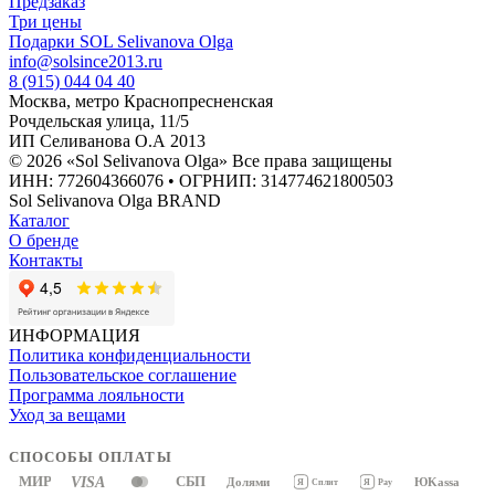
Предзаказ
Три цены
Подарки SOL Selivanova Olga
info@solsince2013.ru
8 (915) 044 04 40
Москва, метро Краснопресненская
Рочдельская улица, 11/5
ИП Селиванова О.А 2013
© 2026 «Sol Selivanova Olga» Все права защищены
ИНН: 772604366076 • ОГРНИП: 314774621800503
Sol Selivanova Olga BRAND
Каталог
О бренде
Контакты
ИНФОРМАЦИЯ
Политика конфиденциальности
Пользовательское соглашение
Программа лояльности
Уход за вещами
СПОСОБЫ ОПЛАТЫ
МИР
VISA
СБП
Долями
ЮKassa
Я
Pay
Я
Сплит