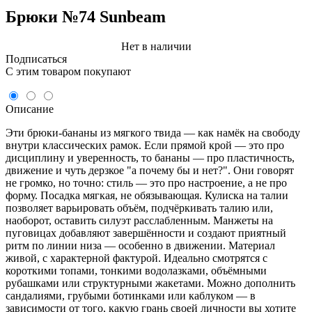
Брюки №74 Sunbeam
Нет в наличии
Подписаться
C этим товаром покупают
Описание
Эти брюки-бананы из мягкого твида — как намёк на свободу
внутри классических рамок. Если прямой крой — это про
дисциплину и уверенность, то бананы — про пластичность,
движение и чуть дерзкое "а почему бы и нет?". Они говорят
не громко, но точно: стиль — это про настроение, а не про
форму. Посадка мягкая, не обязывающая. Кулиска на талии
позволяет варьировать объём, подчёркивать талию или,
наоборот, оставить силуэт расслабленным. Манжеты на
пуговицах добавляют завершённости и создают приятный
ритм по линии низа — особенно в движении. Материал
живой, с характерной фактурой. Идеально смотрятся с
короткими топами, тонкими водолазками, объёмными
рубашками или структурными жакетами. Можно дополнить
сандалиями, грубыми ботинками или каблуком — в
зависимости от того, какую грань своей личности вы хотите