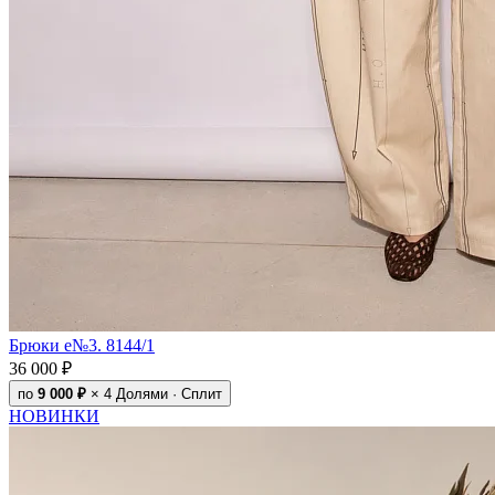
Брюки e№3. 8144/1
36 000 ₽
по
9 000 ₽
× 4
Долями · Сплит
НОВИНКИ