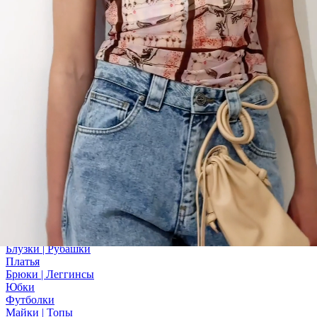
Посмотреть все
Пояса | Корсеты
Головные уборы | Шарфы
Сумки
Украшения
Митенки
Обувь
Подарочные сертификаты
ЛЕТНИЕ СКИДКИ
Капсула Любовь
Новинки
Одежда
Посмотреть все
Верхняя одежда
Пиджаки | Жилеты
Худи | Лонгсливы
Шорты
Блузки | Рубашки
Платья
Брюки | Леггинсы
Юбки
Футболки
Майки | Топы