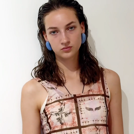
Корзина
×
ЛЕТНИЕ СКИДКИ | ПОДАРКИ | НОВИНКИ
×
МАГАЗИН
Капсула Любовь
Новинки
Одежда
Посмотреть все
Верхняя одежда
Пиджаки | Жилеты
Худи | Лонгсливы
Шорты
Блузки | Рубашки
Платья
Брюки | Леггинсы
Юбки
Футболки
Майки | Топы
Джинсовая коллекция
Косметика
Аксессуары