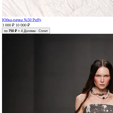
Юбка-пачка №50 Puffy
3 000 ₽
10 000 ₽
по
750 ₽
× 4
Долями · Сплит