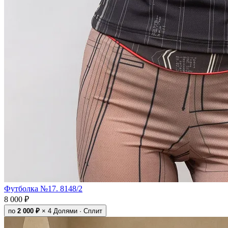
Футболка №17. 8148/2
8 000 ₽
по
2 000 ₽
× 4
Долями · Сплит