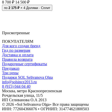
8 700 ₽
14 500 ₽
по
2 175 ₽
× 4
Долями · Сплит
Просмотренные
ПОКУПАТЕЛЯМ
Для кого создан бренд
Гид по размерам
Доставка и оплата
Правила возврата
Подарочные сертификаты
Предзаказ
Три цены
Подарки SOL Selivanova Olga
info@solsince2013.ru
8 (915) 044 04 40
Москва, метро Краснопресненская
Рочдельская улица, 11/5
ИП Селиванова О.А 2013
© 2026 «Sol Selivanova Olga» Все права защищены
ИНН: 772604366076 • ОГРНИП: 314774621800503