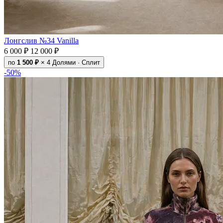
Лонгслив №34 Vanilla
6 000 ₽
12 000 ₽
по
1 500 ₽
× 4
Долями · Сплит
-50%