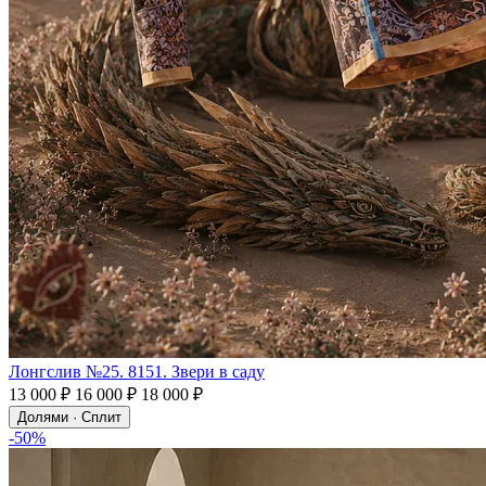
Лонгслив №25. 8151. Звери в саду
13 000 ₽
16 000 ₽
18 000 ₽
Долями · Сплит
-50%