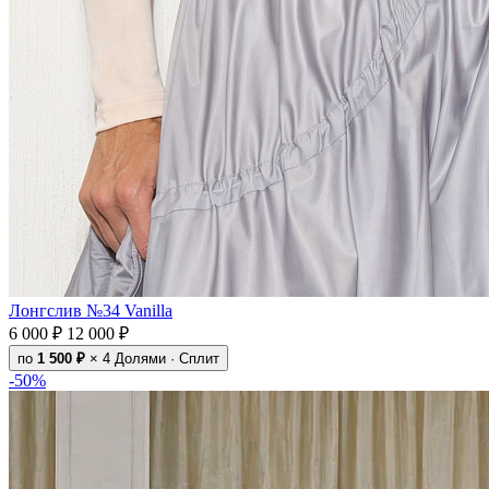
Лонгслив №34 Vanilla
6 000 ₽
12 000 ₽
по
1 500 ₽
× 4
Долями · Сплит
-50%