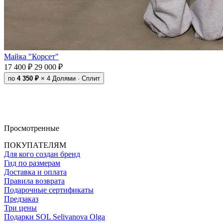
Майка "Корсет"
17 400 ₽
29 000 ₽
по
4 350 ₽
× 4
Долями · Сплит
Просмотренные
ПОКУПАТЕЛЯМ
Для кого создан бренд
Гид по размерам
Доставка и оплата
Правила возврата
Подарочные сертификаты
Предзаказ
Три цены
Подарки SOL Selivanova Olga