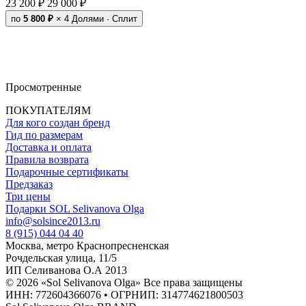
23 200 ₽
29 000 ₽
по
5 800 ₽
× 4
Долями · Сплит
Просмотренные
ПОКУПАТЕЛЯМ
Для кого создан бренд
Гид по размерам
Доставка и оплата
Правила возврата
Подарочные сертификаты
Предзаказ
Три цены
Подарки SOL Selivanova Olga
info@solsince2013.ru
8 (915) 044 04 40
Москва, метро Краснопресненская
Рочдельская улица, 11/5
ИП Селиванова О.А 2013
© 2026 «Sol Selivanova Olga» Все права защищены
ИНН: 772604366076 • ОГРНИП: 314774621800503