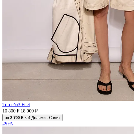
Топ e№3 Filet
10 800 ₽
18 000 ₽
по
2 700 ₽
× 4
Долями · Сплит
-20%