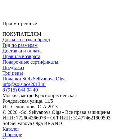
Просмотренные
ПОКУПАТЕЛЯМ
Для кого создан бренд
Гид по размерам
Доставка и оплата
Правила возврата
Подарочные сертификаты
Предзаказ
Три цены
Подарки SOL Selivanova Olga
info@solsince2013.ru
8 (915) 044 04 40
Москва, метро Краснопресненская
Рочдельская улица, 11/5
ИП Селиванова О.А 2013
© 2026 «Sol Selivanova Olga» Все права защищены
ИНН: 772604366076 • ОГРНИП: 314774621800503
Sol Selivanova Olga BRAND
Каталог
О бренде