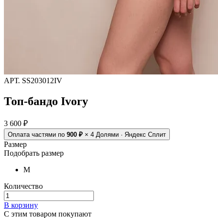
АРТ.
SS203012IV
Топ-бандо Ivory
3 600 ₽
Оплата частями
по
900 ₽
× 4
Долями · Яндекс Сплит
Размер
Подобрать размер
M
Количество
В корзину
C этим товаром покупают