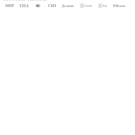
МИР
VISA
СБП
Долями
ЮKassa
Я
Pay
Я
Сплит