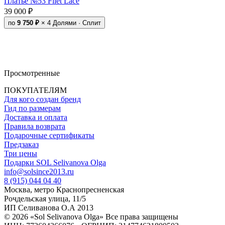
Платье №53 Filet Lace
39 000 ₽
по
9 750 ₽
× 4
Долями · Сплит
Просмотренные
ПОКУПАТЕЛЯМ
Для кого создан бренд
Гид по размерам
Доставка и оплата
Правила возврата
Подарочные сертификаты
Предзаказ
Три цены
Подарки SOL Selivanova Olga
info@solsince2013.ru
8 (915) 044 04 40
Москва, метро Краснопресненская
Рочдельская улица, 11/5
ИП Селиванова О.А 2013
© 2026 «Sol Selivanova Olga» Все права защищены