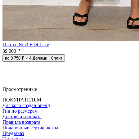
Платье №53 Filet Lace
39 000 ₽
по
9 750 ₽
× 4
Долями · Сплит
Просмотренные
ПОКУПАТЕЛЯМ
Для кого создан бренд
Гид по размерам
Доставка и оплата
Правила возврата
Подарочные сертификаты
Предзаказ
Три цены