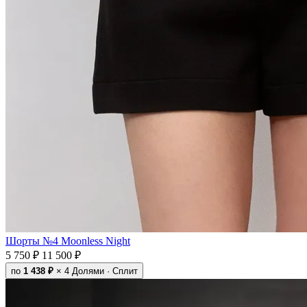
Шорты №4 Moonless Night
5 750 ₽
11 500 ₽
по
1 438 ₽
× 4
Долями · Сплит