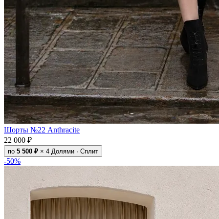
Шорты №22 Anthracite
22 000 ₽
по
5 500 ₽
× 4
Долями · Сплит
-50%