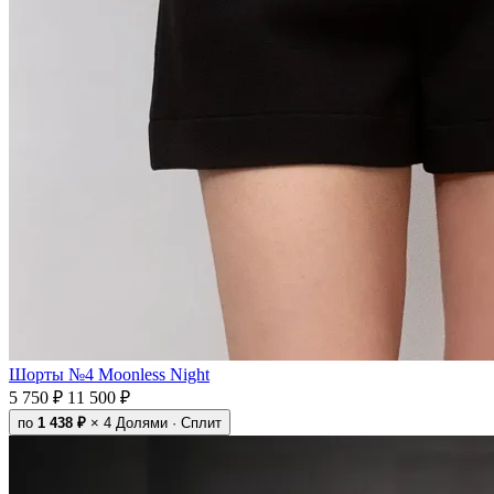
Шорты №4 Moonless Night
5 750 ₽
11 500 ₽
по
1 438 ₽
× 4
Долями · Сплит