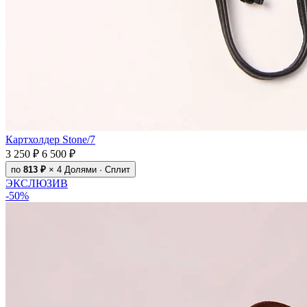
Картхолдер Stone/7
3 250 ₽
6 500 ₽
по
813 ₽
× 4
Долями · Сплит
ЭКСЛЮЗИВ
-50%