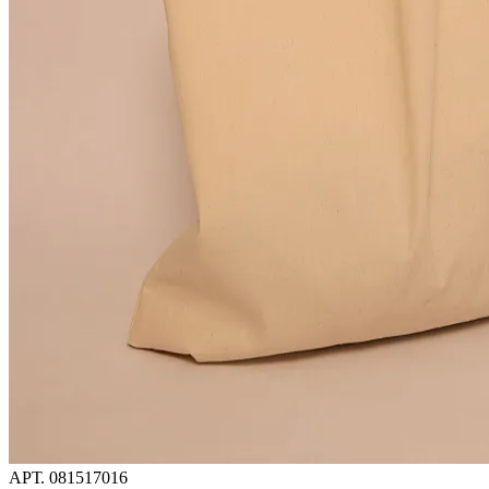
АРТ.
081517016