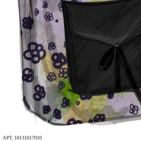
АРТ.
10131017010