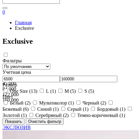
0
Главная
Exclusive
Exclusive
Фильтры
Учетная цена
7 000
45 000
Размер
84 000
One Size (
13
)
L (
1
)
M (
5
)
S (
5
)
122 000
Цвет
160 000
Белый (
2
)
Мультиколор (
1
)
Черный (
2
)
Бежевый (
6
)
Синий (
1
)
Серый (
1
)
Бордовый (
1
)
Золотой (
1
)
Серебряный (
2
)
Темно-коричневый (
1
)
ЭКСЛЮЗИВ