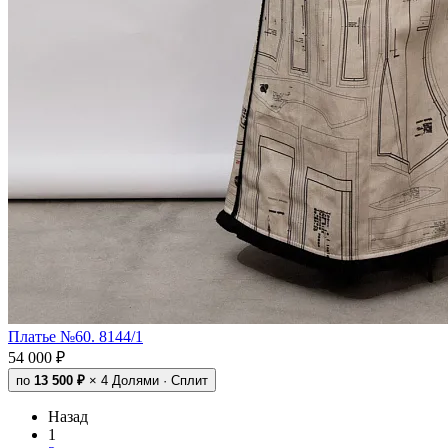
Платье №60. 8144/1
54 000 ₽
по
13 500 ₽
× 4
Долями · Сплит
Назад
1